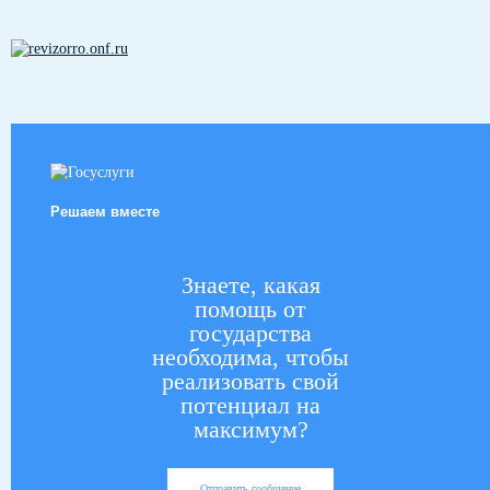
Решаем вместе
Знаете, какая
помощь от
государства
необходима, чтобы
реализовать свой
потенциал на
максимум?
Отправить сообщение