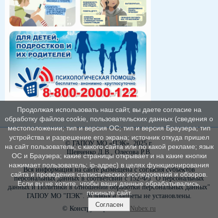
Продолжая использовать наш сайт, вы даете согласие на
обработку файлов cookie, пользовательских данных (сведения о
местоположении; тип и версия ОС; тип и версия Браузера; тип
устройства и разрешение его экрана; источник откуда пришел
© ГАПОУ МО «ПЭК», 2025 г.
на сайт пользователь; с какого сайта или по какой рекламе; язык
Шевченко Д.В., Олесова Р.В.
ОС и Браузера; какие страницы открывает и на какие кнопки
нажимает пользователь; ip-адрес) в целях функционирования
Вся информация на сайте размещена с согласия субъектов
сайта и проведения статистических исследований и обзоров.
персональных данных в соответсвии с 152-ФЗ "О персональных
Если вы не хотите, чтобы ваши данные обрабатывались,
данных и Политики в отношении обработки персональных данных"
покиньте сайт.
ГАПОУ МО "ПЭК". Условия и запреты не установлены.
Согласен
© Конструктор сайтов
Nubex.ru