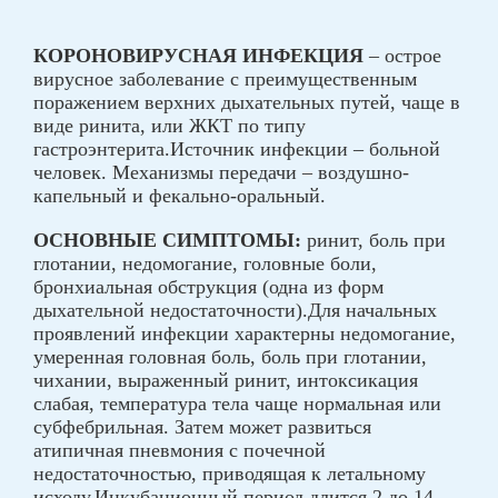
КОРОНОВИРУСНАЯ ИНФЕКЦИЯ
– острое
вирусное заболевание с преимущественным
поражением верхних дыхательных путей, чаще в
виде ринита, или ЖКТ по типу
гастроэнтерита.Источник инфекции – больной
человек. Механизмы передачи – воздушно-
капельный и фекально-оральный.
ОСНОВНЫЕ СИМПТОМЫ:
ринит, боль при
глотании, недомогание, головные боли,
бронхиальная обструкция (одна из форм
дыхательной недостаточности).Для начальных
проявлений инфекции характерны недомогание,
умеренная головная боль, боль при глотании,
чихании, выраженный ринит, интоксикация
слабая, температура тела чаще нормальная или
субфебрильная. Затем может развиться
атипичная пневмония с почечной
недостаточностью, приводящая к летальному
исходу.Инкубационный период длится 2 до 14