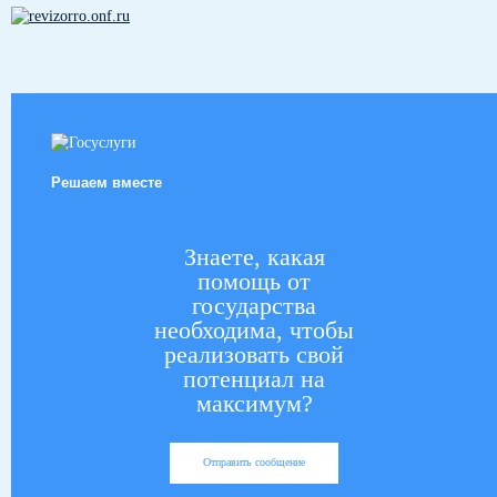
Решаем вместе
Знаете, какая
помощь от
государства
необходима, чтобы
реализовать свой
потенциал на
максимум?
Отправить сообщение